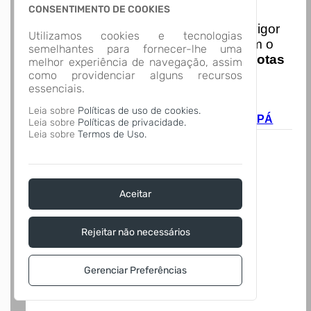
Nota Nacional
CONSENTIMENTO DE COOKIES
I
niciando em
01/01/2026
entra em vigor
Utilizamos cookies e tecnologias
a obrigatoriedade de integração com o
semelhantes para fornecer-lhe uma
Ambiente de Dados Nacional das
Notas
melhor experiência de navegação, assim
de Serviço Eletrônicas
com isso
como providenciar alguns recursos
essenciais.
entraram em vigor
novas regras,
A página não foi
acesse o link abaixo e saiba mais.
Leia sobre
Políticas de uso de cookies.
encontrada!
Autoatendimento - MUNICÍPIO DE CORUPÁ
Leia sobre
Políticas de privacidade.
Desculpe, a página que você procura não
Leia sobre
Termos de Uso.
existe ou está em manutenção.
Voltar para o início
Aceitar
Rejeitar não necessários
Gerenciar Preferências