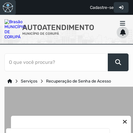
Cadastre-se
AUTOATENDIMENTO
MUNICÍPIO DE CORUPÁ
ACESSO RÁPIDO
O que você procura?
Acessibilidade
Cidadão
Serviços
Recuperação de Senha de Acesso
Transparência