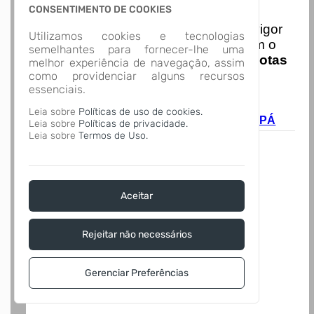
Nota Nacional
CONSENTIMENTO DE COOKIES
I
niciando em
01/01/2026
entra em vigor
Utilizamos cookies e tecnologias
a obrigatoriedade de integração com o
semelhantes para fornecer-lhe uma
Ambiente de Dados Nacional das
Notas
melhor experiência de navegação, assim
de Serviço Eletrônicas
com isso
como providenciar alguns recursos
essenciais.
entraram em vigor
novas regras,
acesse o link abaixo e saiba mais.
Leia sobre
Políticas de uso de cookies.
Autoatendimento - MUNICÍPIO DE CORUPÁ
Leia sobre
Políticas de privacidade.
Leia sobre
Termos de Uso.
Aceitar
Rejeitar não necessários
Gerenciar Preferências