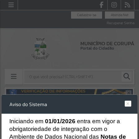
Cadastre-se
Atende.Net
Recuperar Senha
MUNICÍPIO DE CORUPÁ
Portal do Cidadão
Resultados para
""
Aviso do Sistema
Erro
Portais
SISTEMA
Gerenciamento do Sistema
I
niciando em
01/01/2026
entra em vigor a
Por favor, aguarde...
CÓDIGO DA MENSAGEM:
EST-000040
obrigatoriedade de integração com o
Ocorreu um erro de script:
Ambiente de Dados Nacional das
Notas de
NOTÍCIAS