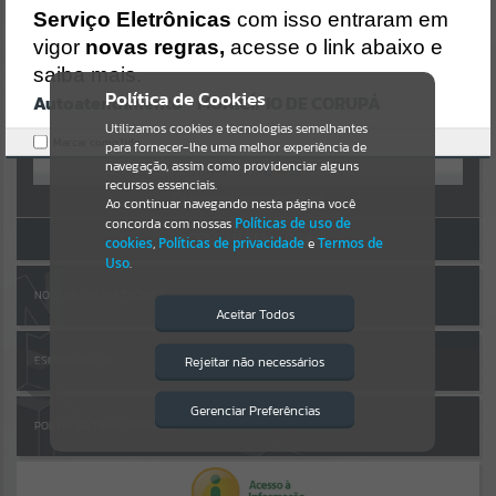
Uncaught SyntaxError: Unexpected token '('
AUTOATENDIMENTO
Serviço Eletrônicas
com isso entraram em
https://corupa.atende.net/cidadao/pagina/static/bundle/wpo_index
_2_base_l2_portal_editores_sync_dd63a725aa1a3e42e62571aa199b6
vigor
novas regras,
acesse o link abaixo e
Por favor, aguarde...
7e2.js?v=816ac05d:47
saiba mais.
Verificar Mais Detalhes
Política de Cookies
Autoatendimento - MUNICÍPIO DE CORUPÁ
SUBPORTAIS
OK
Entrar
Utilizamos cookies e tecnologias semelhantes
Marcar como lido.
para fornecer-lhe uma melhor experiência de
OU
Por favor, aguarde...
navegação, assim como providenciar alguns
recursos essenciais.
Cadastre-se
|
Recuperar Senha
Ao continuar navegando nesta página você
concorda com nossas
Políticas de uso de
SERVIÇOS
ACESSAR SEM LOGIN
cookies
,
Políticas de privacidade
e
Termos de
Uso
.
Por favor, aguarde...
NOTA FISCAL ELETRÔNICA
Aceitar Todos
EVENTOS
Rejeitar não necessários
ESCRITA FISCAL
Isto significa que diversos recursos
providenciados poderão não estar
Por favor, aguarde...
disponíveis.
Gerenciar Preferências
PORTAL DA TRANSPARÊNCIA
PÁGINAS