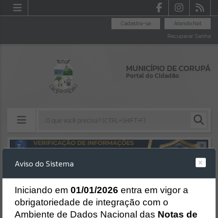
Cadastre-se
Atende.Net
Recuperar Senha
MUNICÍPIO DE CORUPÁ
Portal do Cidadão
Resultados para
""
Aviso do Sistema
Erro
Portais
SISTEMA
Gerenciamento do Sistema
I
niciando em
01/01/2026
entra em vigor a
Por favor, aguarde...
CÓDIGO DA MENSAGEM:
EST-000040
obrigatoriedade de integração com o
Ocorreu um erro de script:
Ambiente de Dados Nacional das
Notas de
NOTÍCIAS