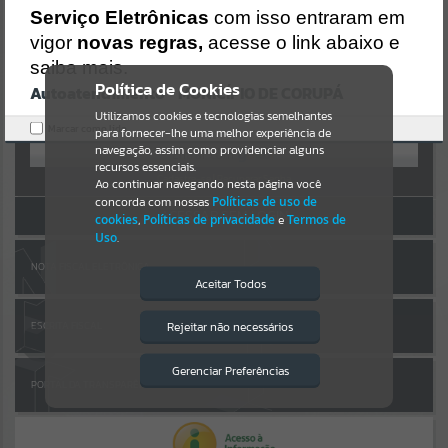
Uncaught SyntaxError: Unexpected token '('
AUTOATENDIMENTO
Serviço Eletrônicas
com isso entraram em
https://corupa.atende.net/cidadao/pagina/static/bundle/wpo_index
_2_base_l2_portal_editores_sync_dd63a725aa1a3e42e62571aa199b6
vigor
novas regras,
acesse o link abaixo e
Por favor, aguarde...
7e2.js?v=816ac05d:47
saiba mais.
Verificar Mais Detalhes
Política de Cookies
Autoatendimento - MUNICÍPIO DE CORUPÁ
SUBPORTAIS
OK
Entrar
Utilizamos cookies e tecnologias semelhantes
Marcar como lido.
para fornecer-lhe uma melhor experiência de
OU
Por favor, aguarde...
navegação, assim como providenciar alguns
recursos essenciais.
Cadastre-se
|
Recuperar Senha
Ao continuar navegando nesta página você
concorda com nossas
Políticas de uso de
SERVIÇOS
ACESSAR SEM LOGIN
cookies
,
Políticas de privacidade
e
Termos de
Uso
.
Por favor, aguarde...
NOTA FISCAL ELETRÔNICA
Aceitar Todos
EVENTOS
Rejeitar não necessários
ESCRITA FISCAL
Isto significa que diversos recursos
providenciados poderão não estar
Por favor, aguarde...
disponíveis.
Gerenciar Preferências
PORTAL DA TRANSPARÊNCIA
PÁGINAS