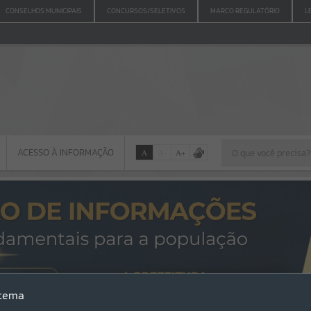
CONSELHOS MUNICIPAIS
CONCURSOS/SELETIVOS
MARCO REGULATÓRIO
L
ACESSO À INFORMAÇÃO
A
A
-
A
+
ACESSO À INFORMAÇÃO
Por favor, aguarde...
Erro
stema
SISTEMA