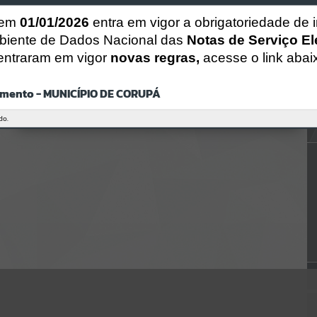
Gerenciamento do Sistema
CÓDIGO DA MENSAGEM:
EST-000040
 em
01/01/2026
entra em vigor a obrigatoriedade de 
Ocorreu um erro de script:
biente de Dados Nacional das
Notas de Serviço El
Uncaught SyntaxError: Unexpected token '('
entraram em vigor
novas regras,
acesse o link abai
https://corupa.atende.net/cidadao/pagina/static/bundle/wpo_index_
2_base_l2_portal_editores_sync_dd63a725aa1a3e42e62571aa199b67e
2.js?v=816ac05d:47
mento - MUNICÍPIO DE CORUPÁ
Verificar Mais Detalhes
OK
do.