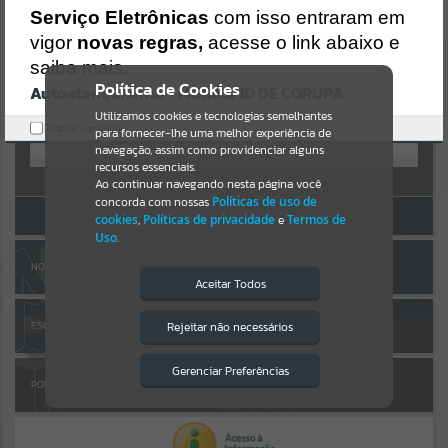
Uncaught SyntaxError: Unexpected token '('
AUTOATENDIMENTO
Serviço Eletrônicas
com isso entraram em
https://corupa.atende.net/cidadao/pagina/static/bundle/wpo_index
_2_base_l2_portal_editores_sync_dd63a725aa1a3e42e62571aa199b6
vigor
novas regras,
acesse o link abaixo e
Por favor, aguarde...
7e2.js?v=816ac05d:47
saiba mais.
Verificar Mais Detalhes
Política de Cookies
Autoatendimento - MUNICÍPIO DE CORUPÁ
SUBPORTAIS
OK
Entrar
Utilizamos cookies e tecnologias semelhantes
Marcar como lido.
para fornecer-lhe uma melhor experiência de
OU
Por favor, aguarde...
navegação, assim como providenciar alguns
recursos essenciais.
Cadastre-se
|
Recuperar Senha
Ao continuar navegando nesta página você
concorda com nossas
Políticas de uso de
SERVIÇOS
ACESSAR SEM LOGIN
cookies
,
Políticas de privacidade
e
Termos de
Uso
.
Por favor, aguarde...
NOTA FISCAL ELETRÔNICA
Aceitar Todos
EVENTOS
Rejeitar não necessários
ESCRITA FISCAL
Isto significa que diversos recursos
providenciados poderão não estar
Por favor, aguarde...
disponíveis.
Gerenciar Preferências
PORTAL DA TRANSPARÊNCIA
PÁGINAS