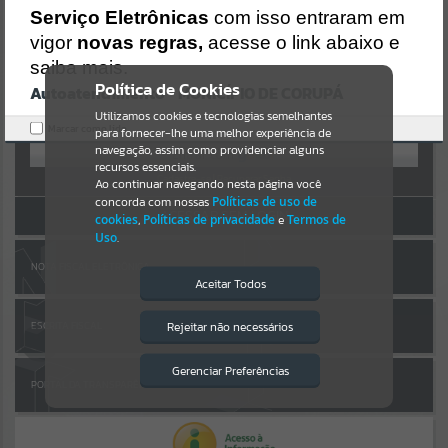
Uncaught SyntaxError: Unexpected token '('
AUTOATENDIMENTO
Serviço Eletrônicas
com isso entraram em
https://corupa.atende.net/cidadao/pagina/static/bundle/wpo_index
_2_base_l2_portal_editores_sync_dd63a725aa1a3e42e62571aa199b6
vigor
novas regras,
acesse o link abaixo e
Por favor, aguarde...
7e2.js?v=816ac05d:47
saiba mais.
Verificar Mais Detalhes
Política de Cookies
Autoatendimento - MUNICÍPIO DE CORUPÁ
SUBPORTAIS
OK
Entrar
Utilizamos cookies e tecnologias semelhantes
Marcar como lido.
para fornecer-lhe uma melhor experiência de
OU
Por favor, aguarde...
navegação, assim como providenciar alguns
recursos essenciais.
Cadastre-se
|
Recuperar Senha
Ao continuar navegando nesta página você
concorda com nossas
Políticas de uso de
SERVIÇOS
ACESSAR SEM LOGIN
cookies
,
Políticas de privacidade
e
Termos de
Uso
.
Por favor, aguarde...
NOTA FISCAL ELETRÔNICA
Aceitar Todos
EVENTOS
Rejeitar não necessários
ESCRITA FISCAL
Isto significa que diversos recursos
providenciados poderão não estar
Por favor, aguarde...
disponíveis.
Gerenciar Preferências
PORTAL DA TRANSPARÊNCIA
PÁGINAS