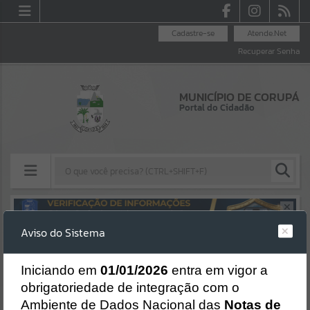
Cadastre-se
Atende.Net
Recuperar Senha
MUNICÍPIO DE CORUPÁ
Portal do Cidadão
Resultados para
""
Aviso do Sistema
Erro
Portais
SISTEMA
Gerenciamento do Sistema
I
niciando em
01/01/2026
entra em vigor a
Por favor, aguarde...
CÓDIGO DA MENSAGEM:
EST-000040
obrigatoriedade de integração com o
Ocorreu um erro de script:
Ambiente de Dados Nacional das
Notas de
NOTÍCIAS