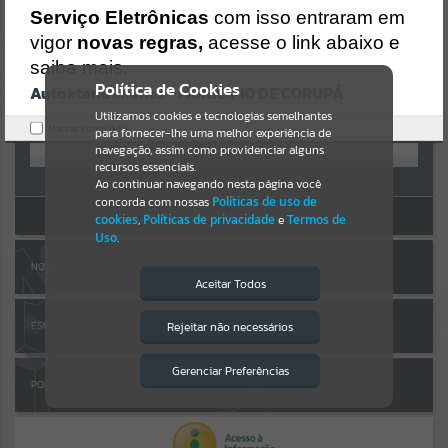
Uncaught SyntaxError: Unexpected token '('
AUTOATENDIMENTO
Serviço Eletrônicas
com isso entraram em
https://corupa.atende.net/cidadao/pagina/static/bundle/wpo_index
_2_base_l2_portal_editores_sync_dd63a725aa1a3e42e62571aa199b6
vigor
novas regras,
acesse o link abaixo e
Por favor, aguarde...
7e2.js?v=816ac05d:47
saiba mais.
Verificar Mais Detalhes
Política de Cookies
Autoatendimento - MUNICÍPIO DE CORUPÁ
SUBPORTAIS
OK
Entrar
Utilizamos cookies e tecnologias semelhantes
Marcar como lido.
para fornecer-lhe uma melhor experiência de
OU
Por favor, aguarde...
navegação, assim como providenciar alguns
recursos essenciais.
Cadastre-se
|
Recuperar Senha
Ao continuar navegando nesta página você
concorda com nossas
Políticas de uso de
SERVIÇOS
ACESSAR SEM LOGIN
cookies
,
Políticas de privacidade
e
Termos de
Uso
.
Por favor, aguarde...
NOTA FISCAL ELETRÔNICA
Aceitar Todos
EVENTOS
Rejeitar não necessários
ESCRITA FISCAL
Isto significa que diversos recursos
providenciados poderão não estar
Por favor, aguarde...
disponíveis.
Gerenciar Preferências
PORTAL DA TRANSPARÊNCIA
PÁGINAS