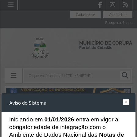
Cadastre-se
Atende.Net
Recuperar Senha
MUNICÍPIO DE CORUPÁ
Portal do Cidadão
Resultados para
""
Aviso do Sistema
Erro
Portais
SISTEMA
Gerenciamento do Sistema
I
niciando em
01/01/2026
entra em vigor a
Por favor, aguarde...
CÓDIGO DA MENSAGEM:
EST-000040
obrigatoriedade de integração com o
Ocorreu um erro de script:
Ambiente de Dados Nacional das
Notas de
NOTÍCIAS