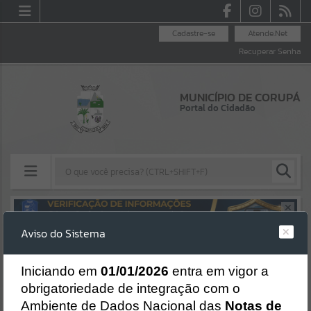
Cadastre-se
Atende.Net
Recuperar Senha
MUNICÍPIO DE CORUPÁ
Portal do Cidadão
Resultados para
""
Aviso do Sistema
Erro
Portais
SISTEMA
Gerenciamento do Sistema
I
niciando em
01/01/2026
entra em vigor a
Por favor, aguarde...
CÓDIGO DA MENSAGEM:
EST-000040
obrigatoriedade de integração com o
Ocorreu um erro de script:
Ambiente de Dados Nacional das
Notas de
NOTÍCIAS