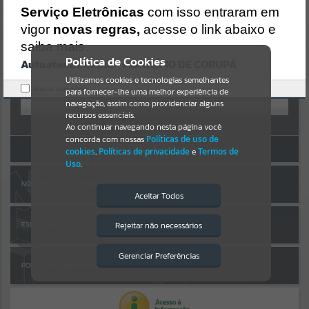
Uncaught SyntaxError: Unexpected token '('
AUTOATENDIMENTO
Serviço Eletrônicas
com isso entraram em
https://corupa.atende.net/cidadao/pagina/static/bundle/wpo_index
_2_base_l2_portal_editores_sync_dd63a725aa1a3e42e62571aa199b6
vigor
novas regras,
acesse o link abaixo e
Por favor, aguarde...
7e2.js?v=816ac05d:47
saiba mais.
Verificar Mais Detalhes
Política de Cookies
Autoatendimento - MUNICÍPIO DE CORUPÁ
SUBPORTAIS
OK
Entrar
Utilizamos cookies e tecnologias semelhantes
Marcar como lido.
para fornecer-lhe uma melhor experiência de
OU
Por favor, aguarde...
navegação, assim como providenciar alguns
recursos essenciais.
Cadastre-se
|
Recuperar Senha
Ao continuar navegando nesta página você
concorda com nossas
Políticas de uso de
SERVIÇOS
ACESSAR SEM LOGIN
cookies
,
Políticas de privacidade
e
Termos de
Uso
.
Por favor, aguarde...
NOTA FISCAL ELETRÔNICA
Aceitar Todos
EVENTOS
Rejeitar não necessários
ESCRITA FISCAL
Isto significa que diversos recursos
providenciados poderão não estar
Por favor, aguarde...
disponíveis.
Gerenciar Preferências
PORTAL DA TRANSPARÊNCIA
PÁGINAS