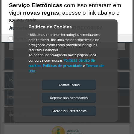
Uncaught SyntaxError: Unexpected token '('
AUTOATENDIMENTO
Serviço Eletrônicas
com isso entraram em
https://corupa.atende.net/cidadao/pagina/static/bundle/wpo_index
_2_base_l2_portal_editores_sync_dd63a725aa1a3e42e62571aa199b6
vigor
novas regras,
acesse o link abaixo e
Por favor, aguarde...
7e2.js?v=816ac05d:47
saiba mais.
Verificar Mais Detalhes
Política de Cookies
Autoatendimento - MUNICÍPIO DE CORUPÁ
SUBPORTAIS
OK
Entrar
Utilizamos cookies e tecnologias semelhantes
Marcar como lido.
para fornecer-lhe uma melhor experiência de
OU
Por favor, aguarde...
navegação, assim como providenciar alguns
recursos essenciais.
Cadastre-se
|
Recuperar Senha
Ao continuar navegando nesta página você
concorda com nossas
Políticas de uso de
SERVIÇOS
ACESSAR SEM LOGIN
cookies
,
Políticas de privacidade
e
Termos de
Uso
.
Por favor, aguarde...
NOTA FISCAL ELETRÔNICA
Aceitar Todos
EVENTOS
Rejeitar não necessários
ESCRITA FISCAL
Isto significa que diversos recursos
providenciados poderão não estar
Por favor, aguarde...
disponíveis.
Gerenciar Preferências
PORTAL DA TRANSPARÊNCIA
PÁGINAS