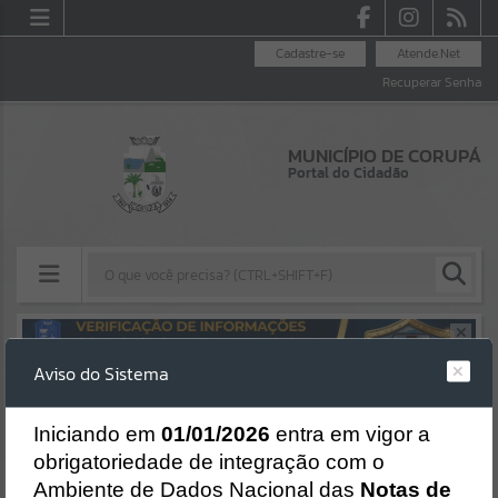
Cadastre-se
Atende.Net
Recuperar Senha
MUNICÍPIO DE CORUPÁ
Portal do Cidadão
Resultados para
""
Aviso do Sistema
Erro
Portais
SISTEMA
Gerenciamento do Sistema
I
niciando em
01/01/2026
entra em vigor a
Por favor, aguarde...
CÓDIGO DA MENSAGEM:
EST-000040
obrigatoriedade de integração com o
Ocorreu um erro de script:
Ambiente de Dados Nacional das
Notas de
NOTÍCIAS