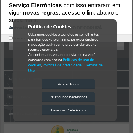
Uncaught SyntaxError: Unexpected token '('
AUTOATENDIMENTO
Serviço Eletrônicas
com isso entraram em
https://corupa.atende.net/cidadao/pagina/static/bundle/wpo_index
_2_base_l2_portal_editores_sync_dd63a725aa1a3e42e62571aa199b6
vigor
novas regras,
acesse o link abaixo e
Por favor, aguarde...
7e2.js?v=816ac05d:47
saiba mais.
Verificar Mais Detalhes
Política de Cookies
Autoatendimento - MUNICÍPIO DE CORUPÁ
SUBPORTAIS
OK
Entrar
Utilizamos cookies e tecnologias semelhantes
Marcar como lido.
para fornecer-lhe uma melhor experiência de
OU
Por favor, aguarde...
navegação, assim como providenciar alguns
recursos essenciais.
Cadastre-se
|
Recuperar Senha
Ao continuar navegando nesta página você
concorda com nossas
Políticas de uso de
SERVIÇOS
ACESSAR SEM LOGIN
cookies
,
Políticas de privacidade
e
Termos de
Uso
.
Por favor, aguarde...
NOTA FISCAL ELETRÔNICA
Aceitar Todos
EVENTOS
Rejeitar não necessários
ESCRITA FISCAL
Isto significa que diversos recursos
providenciados poderão não estar
Por favor, aguarde...
disponíveis.
Gerenciar Preferências
PORTAL DA TRANSPARÊNCIA
PÁGINAS