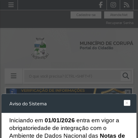
Cadastre-se
Atende.Net
Recuperar Senha
MUNICÍPIO DE CORUPÁ
Portal do Cidadão
Resultados para
""
Aviso do Sistema
Erro
Portais
SISTEMA
Gerenciamento do Sistema
I
niciando em
01/01/2026
entra em vigor a
Por favor, aguarde...
CÓDIGO DA MENSAGEM:
EST-000040
obrigatoriedade de integração com o
Ocorreu um erro de script:
Ambiente de Dados Nacional das
Notas de
NOTÍCIAS