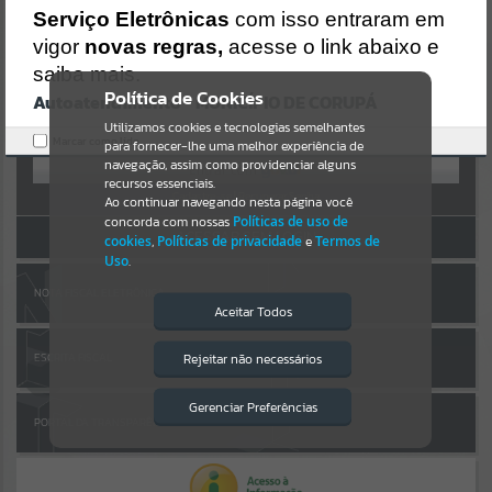
Uncaught SyntaxError: Unexpected token '('
AUTOATENDIMENTO
Serviço Eletrônicas
com isso entraram em
https://corupa.atende.net/cidadao/pagina/static/bundle/wpo_index
_2_base_l2_portal_editores_sync_dd63a725aa1a3e42e62571aa199b6
vigor
novas regras,
acesse o link abaixo e
Por favor, aguarde...
7e2.js?v=816ac05d:47
saiba mais.
Verificar Mais Detalhes
Política de Cookies
Autoatendimento - MUNICÍPIO DE CORUPÁ
SUBPORTAIS
OK
Entrar
Utilizamos cookies e tecnologias semelhantes
Marcar como lido.
para fornecer-lhe uma melhor experiência de
OU
Por favor, aguarde...
navegação, assim como providenciar alguns
recursos essenciais.
Cadastre-se
|
Recuperar Senha
Ao continuar navegando nesta página você
concorda com nossas
Políticas de uso de
SERVIÇOS
ACESSAR SEM LOGIN
cookies
,
Políticas de privacidade
e
Termos de
Uso
.
Por favor, aguarde...
NOTA FISCAL ELETRÔNICA
Aceitar Todos
EVENTOS
Rejeitar não necessários
ESCRITA FISCAL
Isto significa que diversos recursos
providenciados poderão não estar
Por favor, aguarde...
disponíveis.
Gerenciar Preferências
PORTAL DA TRANSPARÊNCIA
PÁGINAS