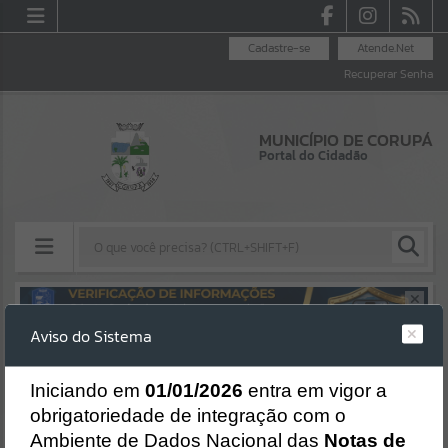
Cadastre-se
Atende.Net
Recuperar Senha
MUNICÍPIO DE CORUPÁ
Portal do Cidadão
Resultados para
""
Aviso do Sistema
Erro
Portais
SISTEMA
Gerenciamento do Sistema
I
niciando em
01/01/2026
entra em vigor a
Por favor, aguarde...
CÓDIGO DA MENSAGEM:
EST-000040
obrigatoriedade de integração com o
Ocorreu um erro de script:
Ambiente de Dados Nacional das
Notas de
NOTÍCIAS