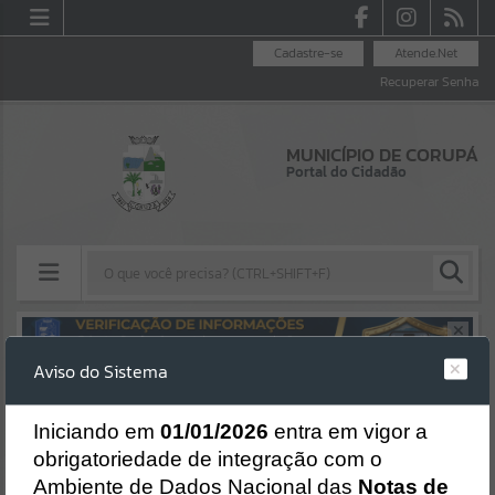
Cadastre-se
Atende.Net
Recuperar Senha
MUNICÍPIO DE CORUPÁ
Portal do Cidadão
Resultados para
""
Aviso do Sistema
Erro
Portais
SISTEMA
Gerenciamento do Sistema
I
niciando em
01/01/2026
entra em vigor a
Por favor, aguarde...
CÓDIGO DA MENSAGEM:
EST-000040
obrigatoriedade de integração com o
Ocorreu um erro de script:
Ambiente de Dados Nacional das
Notas de
NOTÍCIAS