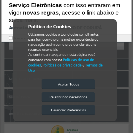
Uncaught SyntaxError: Unexpected token '('
AUTOATENDIMENTO
Serviço Eletrônicas
com isso entraram em
https://corupa.atende.net/cidadao/pagina/static/bundle/wpo_index
_2_base_l2_portal_editores_sync_dd63a725aa1a3e42e62571aa199b6
vigor
novas regras,
acesse o link abaixo e
Por favor, aguarde...
7e2.js?v=816ac05d:47
saiba mais.
Verificar Mais Detalhes
Política de Cookies
Autoatendimento - MUNICÍPIO DE CORUPÁ
SUBPORTAIS
OK
Entrar
Utilizamos cookies e tecnologias semelhantes
Marcar como lido.
para fornecer-lhe uma melhor experiência de
OU
Por favor, aguarde...
navegação, assim como providenciar alguns
recursos essenciais.
Cadastre-se
|
Recuperar Senha
Ao continuar navegando nesta página você
concorda com nossas
Políticas de uso de
SERVIÇOS
ACESSAR SEM LOGIN
cookies
,
Políticas de privacidade
e
Termos de
Uso
.
Por favor, aguarde...
NOTA FISCAL ELETRÔNICA
Aceitar Todos
EVENTOS
Rejeitar não necessários
ESCRITA FISCAL
Isto significa que diversos recursos
providenciados poderão não estar
Por favor, aguarde...
disponíveis.
Gerenciar Preferências
PORTAL DA TRANSPARÊNCIA
PÁGINAS