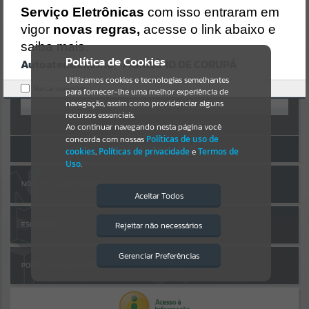
Uncaught SyntaxError: Unexpected token '('
AUTOATENDIMENTO
Serviço Eletrônicas
com isso entraram em
https://corupa.atende.net/cidadao/pagina/static/bundle/wpo_index
_2_base_l2_portal_editores_sync_dd63a725aa1a3e42e62571aa199b6
vigor
novas regras,
acesse o link abaixo e
Por favor, aguarde...
7e2.js?v=816ac05d:47
saiba mais.
Verificar Mais Detalhes
Política de Cookies
Autoatendimento - MUNICÍPIO DE CORUPÁ
SUBPORTAIS
OK
Entrar
Utilizamos cookies e tecnologias semelhantes
Marcar como lido.
para fornecer-lhe uma melhor experiência de
OU
Por favor, aguarde...
navegação, assim como providenciar alguns
recursos essenciais.
Cadastre-se
|
Recuperar Senha
Ao continuar navegando nesta página você
concorda com nossas
Políticas de uso de
SERVIÇOS
ACESSAR SEM LOGIN
cookies
,
Políticas de privacidade
e
Termos de
Uso
.
Por favor, aguarde...
NOTA FISCAL ELETRÔNICA
Aceitar Todos
EVENTOS
Rejeitar não necessários
ESCRITA FISCAL
Isto significa que diversos recursos
providenciados poderão não estar
Por favor, aguarde...
disponíveis.
Gerenciar Preferências
PORTAL DA TRANSPARÊNCIA
PÁGINAS