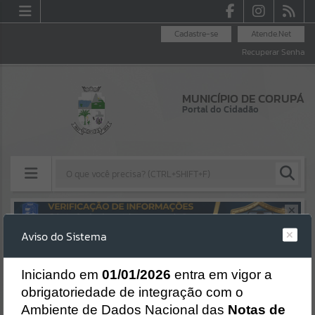
Cadastre-se
Atende.Net
Recuperar Senha
MUNICÍPIO DE CORUPÁ
Portal do Cidadão
Resultados para
""
Aviso do Sistema
Erro
Portais
SISTEMA
Gerenciamento do Sistema
I
niciando em
01/01/2026
entra em vigor a
Por favor, aguarde...
CÓDIGO DA MENSAGEM:
EST-000040
obrigatoriedade de integração com o
Ocorreu um erro de script:
Ambiente de Dados Nacional das
Notas de
NOTÍCIAS