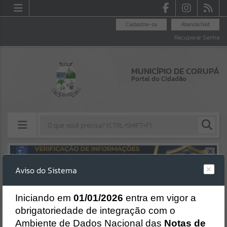
Cadastre-se
Atende.Net
Recuperar Senha
MUNICÍPIO DE CORUPÁ
Portal do Cidadão
Resultados para
""
Aviso do Sistema
Erro
Portais
SISTEMA
Gerenciamento do Sistema
I
niciando em
01/01/2026
entra em vigor a
Por favor, aguarde...
CÓDIGO DA MENSAGEM:
EST-000040
obrigatoriedade de integração com o
Ocorreu um erro de script:
Ambiente de Dados Nacional das
Notas de
NOTÍCIAS