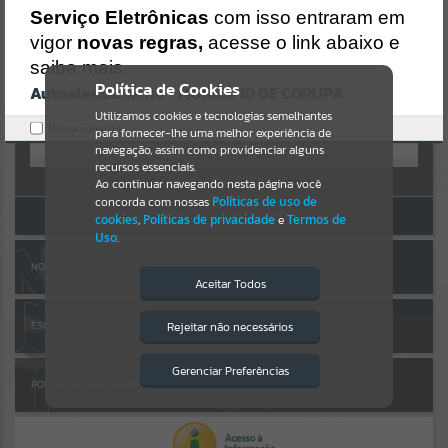
Uncaught SyntaxError: Unexpected token '('
AUTOATENDIMENTO
Serviço Eletrônicas
com isso entraram em
https://corupa.atende.net/cidadao/pagina/static/bundle/wpo_index
_2_base_l2_portal_editores_sync_dd63a725aa1a3e42e62571aa199b6
vigor
novas regras,
acesse o link abaixo e
Por favor, aguarde...
7e2.js?v=816ac05d:47
saiba mais.
Verificar Mais Detalhes
Política de Cookies
Autoatendimento - MUNICÍPIO DE CORUPÁ
SUBPORTAIS
OK
Entrar
Utilizamos cookies e tecnologias semelhantes
Marcar como lido.
para fornecer-lhe uma melhor experiência de
OU
Por favor, aguarde...
navegação, assim como providenciar alguns
recursos essenciais.
Cadastre-se
|
Recuperar Senha
Ao continuar navegando nesta página você
concorda com nossas
Políticas de uso de
SERVIÇOS
ACESSAR SEM LOGIN
cookies
,
Políticas de privacidade
e
Termos de
Uso
.
Por favor, aguarde...
NOTA FISCAL ELETRÔNICA
Aceitar Todos
EVENTOS
Rejeitar não necessários
ESCRITA FISCAL
Isto significa que diversos recursos
providenciados poderão não estar
Por favor, aguarde...
disponíveis.
Gerenciar Preferências
PORTAL DA TRANSPARÊNCIA
PÁGINAS