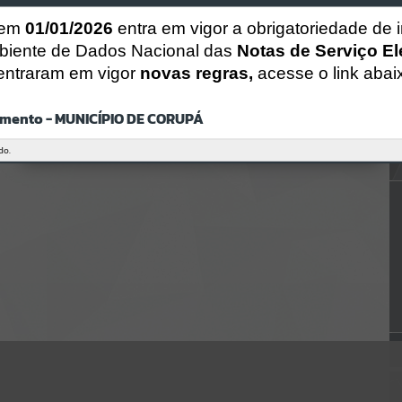
Gerenciamento do Sistema
CÓDIGO DA MENSAGEM:
EST-000040
 em
01/01/2026
entra em vigor a obrigatoriedade de 
Ocorreu um erro de script:
biente de Dados Nacional das
Notas de Serviço El
Uncaught SyntaxError: Unexpected token '('
entraram em vigor
novas regras,
acesse o link abai
https://corupa.atende.net/cidadao/pagina/static/bundle/wpo_index_
2_base_l2_portal_editores_sync_dd63a725aa1a3e42e62571aa199b67e
2.js?v=816ac05d:47
mento - MUNICÍPIO DE CORUPÁ
Verificar Mais Detalhes
OK
do.