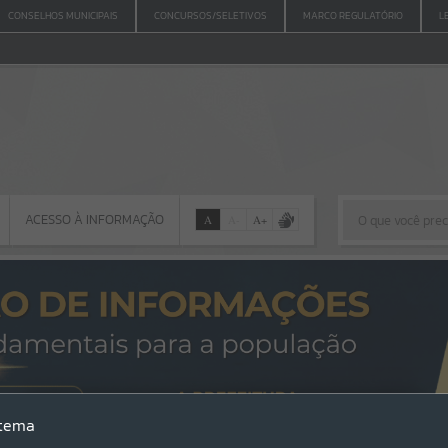
CONSELHOS MUNICIPAIS
CONCURSOS/SELETIVOS
MARCO REGULATÓRIO
L
ACESSO À INFORMAÇÃO
A
A
-
A
+
ACESSO À INFORMAÇÃO
Por favor, aguarde...
Erro
stema
SISTEMA