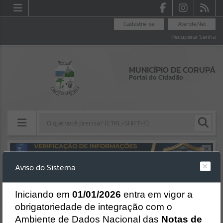
Cadastre-se
Atende.Net
Recuperar Senha
MUNICÍPIO DE CORUPÁ
Portal do Cidadão
Resultados para
""
Aviso do Sistema
Erro
Portais
SISTEMA
Gerenciamento do Sistema
I
niciando em
01/01/2026
entra em vigor a
Por favor, aguarde...
CÓDIGO DA MENSAGEM:
EST-000040
obrigatoriedade de integração com o
Ocorreu um erro de script:
Ambiente de Dados Nacional das
Notas de
NOTÍCIAS