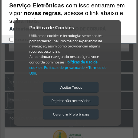
Uncaught SyntaxError: Unexpected token '('
AUTOATENDIMENTO
Serviço Eletrônicas
com isso entraram em
https://corupa.atende.net/cidadao/pagina/static/bundle/wpo_index
_2_base_l2_portal_editores_sync_dd63a725aa1a3e42e62571aa199b6
vigor
novas regras,
acesse o link abaixo e
Por favor, aguarde...
7e2.js?v=816ac05d:47
saiba mais.
Verificar Mais Detalhes
Política de Cookies
Autoatendimento - MUNICÍPIO DE CORUPÁ
SUBPORTAIS
OK
Entrar
Utilizamos cookies e tecnologias semelhantes
Marcar como lido.
para fornecer-lhe uma melhor experiência de
OU
Por favor, aguarde...
navegação, assim como providenciar alguns
recursos essenciais.
Cadastre-se
|
Recuperar Senha
Ao continuar navegando nesta página você
concorda com nossas
Políticas de uso de
SERVIÇOS
ACESSAR SEM LOGIN
cookies
,
Políticas de privacidade
e
Termos de
Uso
.
Por favor, aguarde...
NOTA FISCAL ELETRÔNICA
Aceitar Todos
EVENTOS
Rejeitar não necessários
ESCRITA FISCAL
Isto significa que diversos recursos
providenciados poderão não estar
Por favor, aguarde...
disponíveis.
Gerenciar Preferências
PORTAL DA TRANSPARÊNCIA
PÁGINAS