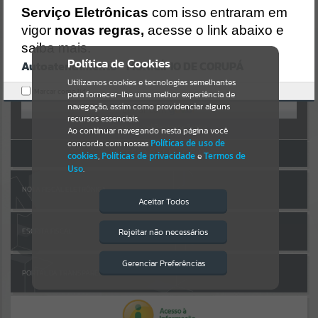
Uncaught SyntaxError: Unexpected token '('
AUTOATENDIMENTO
Serviço Eletrônicas
com isso entraram em
https://corupa.atende.net/cidadao/pagina/static/bundle/wpo_index
_2_base_l2_portal_editores_sync_dd63a725aa1a3e42e62571aa199b6
vigor
novas regras,
acesse o link abaixo e
Por favor, aguarde...
7e2.js?v=816ac05d:47
saiba mais.
Verificar Mais Detalhes
Política de Cookies
Autoatendimento - MUNICÍPIO DE CORUPÁ
SUBPORTAIS
OK
Entrar
Utilizamos cookies e tecnologias semelhantes
Marcar como lido.
para fornecer-lhe uma melhor experiência de
OU
Por favor, aguarde...
navegação, assim como providenciar alguns
recursos essenciais.
Cadastre-se
|
Recuperar Senha
Ao continuar navegando nesta página você
concorda com nossas
Políticas de uso de
SERVIÇOS
ACESSAR SEM LOGIN
cookies
,
Políticas de privacidade
e
Termos de
Uso
.
Por favor, aguarde...
NOTA FISCAL ELETRÔNICA
Aceitar Todos
EVENTOS
Rejeitar não necessários
ESCRITA FISCAL
Isto significa que diversos recursos
providenciados poderão não estar
Por favor, aguarde...
disponíveis.
Gerenciar Preferências
PORTAL DA TRANSPARÊNCIA
PÁGINAS