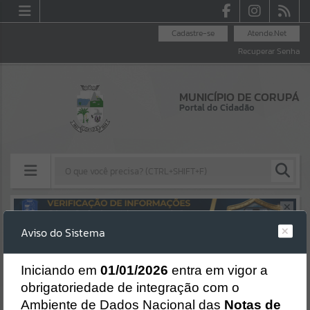
Cadastre-se
Atende.Net
Recuperar Senha
MUNICÍPIO DE CORUPÁ
Portal do Cidadão
Resultados para
""
Aviso do Sistema
Erro
Portais
SISTEMA
Gerenciamento do Sistema
I
niciando em
01/01/2026
entra em vigor a
Por favor, aguarde...
CÓDIGO DA MENSAGEM:
EST-000040
obrigatoriedade de integração com o
Ocorreu um erro de script:
Ambiente de Dados Nacional das
Notas de
NOTÍCIAS