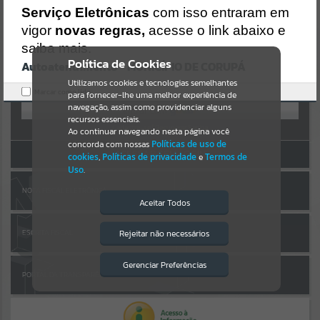
Uncaught SyntaxError: Unexpected token '('
AUTOATENDIMENTO
Serviço Eletrônicas
com isso entraram em
https://corupa.atende.net/cidadao/pagina/static/bundle/wpo_index
_2_base_l2_portal_editores_sync_dd63a725aa1a3e42e62571aa199b6
vigor
novas regras,
acesse o link abaixo e
Por favor, aguarde...
7e2.js?v=816ac05d:47
saiba mais.
Verificar Mais Detalhes
Política de Cookies
Autoatendimento - MUNICÍPIO DE CORUPÁ
SUBPORTAIS
OK
Entrar
Utilizamos cookies e tecnologias semelhantes
Marcar como lido.
para fornecer-lhe uma melhor experiência de
OU
Por favor, aguarde...
navegação, assim como providenciar alguns
recursos essenciais.
Cadastre-se
|
Recuperar Senha
Ao continuar navegando nesta página você
concorda com nossas
Políticas de uso de
SERVIÇOS
ACESSAR SEM LOGIN
cookies
,
Políticas de privacidade
e
Termos de
Uso
.
Por favor, aguarde...
NOTA FISCAL ELETRÔNICA
Aceitar Todos
EVENTOS
Rejeitar não necessários
ESCRITA FISCAL
Isto significa que diversos recursos
providenciados poderão não estar
Por favor, aguarde...
disponíveis.
Gerenciar Preferências
PORTAL DA TRANSPARÊNCIA
PÁGINAS