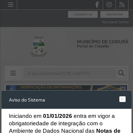
Cadastre-se
Atende.Net
Recuperar Senha
MUNICÍPIO DE CORUPÁ
Portal do Cidadão
Resultados para
""
Aviso do Sistema
Erro
Portais
SISTEMA
Gerenciamento do Sistema
I
niciando em
01/01/2026
entra em vigor a
Por favor, aguarde...
CÓDIGO DA MENSAGEM:
EST-000040
obrigatoriedade de integração com o
Ocorreu um erro de script:
Ambiente de Dados Nacional das
Notas de
NOTÍCIAS