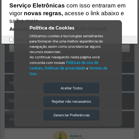
Uncaught SyntaxError: Unexpected token '('
AUTOATENDIMENTO
Serviço Eletrônicas
com isso entraram em
https://corupa.atende.net/cidadao/pagina/static/bundle/wpo_index
_2_base_l2_portal_editores_sync_dd63a725aa1a3e42e62571aa199b6
vigor
novas regras,
acesse o link abaixo e
Por favor, aguarde...
7e2.js?v=816ac05d:47
saiba mais.
Verificar Mais Detalhes
Política de Cookies
Autoatendimento - MUNICÍPIO DE CORUPÁ
SUBPORTAIS
OK
Entrar
Utilizamos cookies e tecnologias semelhantes
Marcar como lido.
para fornecer-lhe uma melhor experiência de
OU
Por favor, aguarde...
navegação, assim como providenciar alguns
recursos essenciais.
Cadastre-se
|
Recuperar Senha
Ao continuar navegando nesta página você
concorda com nossas
Políticas de uso de
SERVIÇOS
ACESSAR SEM LOGIN
cookies
,
Políticas de privacidade
e
Termos de
Uso
.
Por favor, aguarde...
NOTA FISCAL ELETRÔNICA
Aceitar Todos
EVENTOS
Rejeitar não necessários
ESCRITA FISCAL
Isto significa que diversos recursos
providenciados poderão não estar
Por favor, aguarde...
disponíveis.
Gerenciar Preferências
PORTAL DA TRANSPARÊNCIA
PÁGINAS