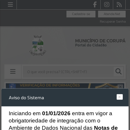
Cadastre-se
Atende.Net
Recuperar Senha
MUNICÍPIO DE CORUPÁ
Portal do Cidadão
Resultados para
""
Aviso do Sistema
Erro
Portais
SISTEMA
Gerenciamento do Sistema
I
niciando em
01/01/2026
entra em vigor a
Por favor, aguarde...
CÓDIGO DA MENSAGEM:
EST-000040
obrigatoriedade de integração com o
Ocorreu um erro de script:
Ambiente de Dados Nacional das
Notas de
NOTÍCIAS