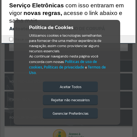
Uncaught SyntaxError: Unexpected token '('
AUTOATENDIMENTO
Serviço Eletrônicas
com isso entraram em
https://corupa.atende.net/cidadao/pagina/static/bundle/wpo_index
_2_base_l2_portal_editores_sync_dd63a725aa1a3e42e62571aa199b6
vigor
novas regras,
acesse o link abaixo e
Por favor, aguarde...
7e2.js?v=816ac05d:47
saiba mais.
Verificar Mais Detalhes
Política de Cookies
Autoatendimento - MUNICÍPIO DE CORUPÁ
SUBPORTAIS
OK
Entrar
Utilizamos cookies e tecnologias semelhantes
Marcar como lido.
para fornecer-lhe uma melhor experiência de
OU
Por favor, aguarde...
navegação, assim como providenciar alguns
recursos essenciais.
Cadastre-se
|
Recuperar Senha
Ao continuar navegando nesta página você
concorda com nossas
Políticas de uso de
SERVIÇOS
ACESSAR SEM LOGIN
cookies
,
Políticas de privacidade
e
Termos de
Uso
.
Por favor, aguarde...
NOTA FISCAL ELETRÔNICA
Aceitar Todos
EVENTOS
Rejeitar não necessários
ESCRITA FISCAL
Isto significa que diversos recursos
providenciados poderão não estar
Por favor, aguarde...
disponíveis.
Gerenciar Preferências
PORTAL DA TRANSPARÊNCIA
PÁGINAS