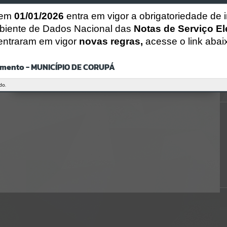
Gerenciamento do Sistema
CÓDIGO DA MENSAGEM:
EST-000040
 em
01/01/2026
entra em vigor a obrigatoriedade de 
Ocorreu um erro de script:
biente de Dados Nacional das
Notas de Serviço El
Uncaught SyntaxError: Unexpected token '('
entraram em vigor
novas regras,
acesse o link abai
https://corupa.atende.net/cidadao/pagina/static/bundle/wpo_index_
2_base_l2_portal_editores_sync_dd63a725aa1a3e42e62571aa199b67e
2.js?v=816ac05d:47
mento - MUNICÍPIO DE CORUPÁ
Verificar Mais Detalhes
OK
do.