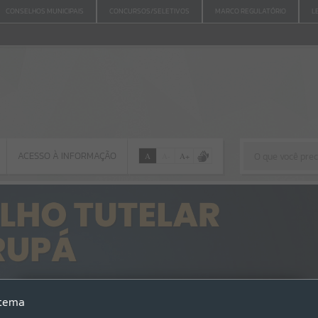
CONSELHOS MUNICIPAIS
CONCURSOS/SELETIVOS
MARCO REGULATÓRIO
L
ACESSO À INFORMAÇÃO
A
A
-
A
+
ACESSO À INFORMAÇÃO
Por favor, aguarde...
Erro
stema
SISTEMA