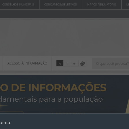
CONSELHOS MUNICIPAIS
CONCURSOS/SELETIVOS
MARCO REGULATÓRIO
L
ACESSO À INFORMAÇÃO
A
A
-
A
+
ACESSO À INFORMAÇÃO
Por favor, aguarde...
Erro
stema
SISTEMA