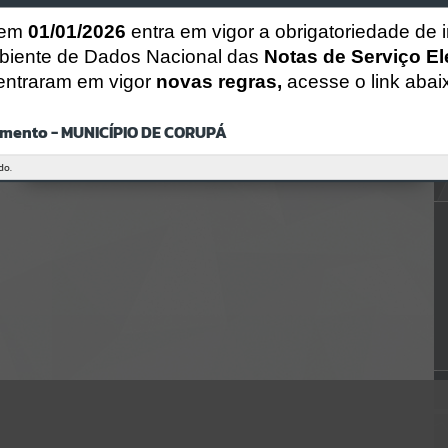
Gerenciamento do Sistema
CÓDIGO DA MENSAGEM:
EST-000040
 em
01/01/2026
entra em vigor a obrigatoriedade de 
Ocorreu um erro de script:
biente de Dados Nacional das
Notas de Serviço El
Uncaught SyntaxError: Unexpected token '('
entraram em vigor
novas regras,
acesse o link abai
https://corupa.atende.net/cidadao/pagina/static/bundle/wpo_index_
2_base_l2_portal_editores_sync_dd63a725aa1a3e42e62571aa199b67e
2.js?v=816ac05d:47
mento - MUNICÍPIO DE CORUPÁ
Verificar Mais Detalhes
OK
do.