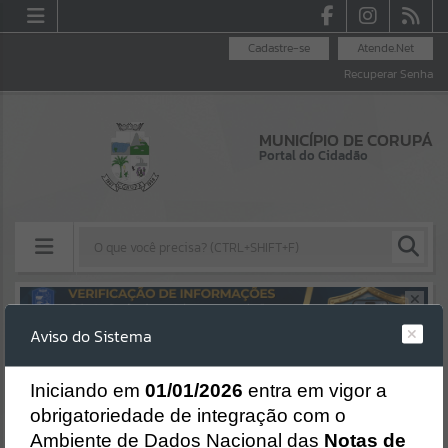
Cadastre-se
Atende.Net
Recuperar Senha
MUNICÍPIO DE CORUPÁ
Portal do Cidadão
Resultados para
""
Aviso do Sistema
Erro
Portais
SISTEMA
Gerenciamento do Sistema
I
niciando em
01/01/2026
entra em vigor a
Por favor, aguarde...
CÓDIGO DA MENSAGEM:
EST-000040
obrigatoriedade de integração com o
Ocorreu um erro de script:
Ambiente de Dados Nacional das
Notas de
NOTÍCIAS