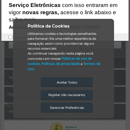
Uncaught SyntaxError: Unexpected token '('
AUTOATENDIMENTO
Serviço Eletrônicas
com isso entraram em
https://corupa.atende.net/cidadao/pagina/static/bundle/wpo_index
_2_base_l2_portal_editores_sync_dd63a725aa1a3e42e62571aa199b6
vigor
novas regras,
acesse o link abaixo e
Por favor, aguarde...
7e2.js?v=816ac05d:47
saiba mais.
Verificar Mais Detalhes
Política de Cookies
Autoatendimento - MUNICÍPIO DE CORUPÁ
SUBPORTAIS
OK
Entrar
Utilizamos cookies e tecnologias semelhantes
Marcar como lido.
para fornecer-lhe uma melhor experiência de
OU
Por favor, aguarde...
navegação, assim como providenciar alguns
recursos essenciais.
Cadastre-se
|
Recuperar Senha
Ao continuar navegando nesta página você
concorda com nossas
Políticas de uso de
SERVIÇOS
ACESSAR SEM LOGIN
cookies
,
Políticas de privacidade
e
Termos de
Uso
.
Por favor, aguarde...
NOTA FISCAL ELETRÔNICA
Aceitar Todos
EVENTOS
Rejeitar não necessários
ESCRITA FISCAL
Isto significa que diversos recursos
providenciados poderão não estar
Por favor, aguarde...
disponíveis.
Gerenciar Preferências
PORTAL DA TRANSPARÊNCIA
PÁGINAS