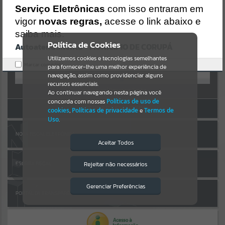
Uncaught SyntaxError: Unexpected token '('
AUTOATENDIMENTO
Serviço Eletrônicas
com isso entraram em
https://corupa.atende.net/cidadao/pagina/static/bundle/wpo_index
_2_base_l2_portal_editores_sync_dd63a725aa1a3e42e62571aa199b6
vigor
novas regras,
acesse o link abaixo e
Por favor, aguarde...
7e2.js?v=816ac05d:47
saiba mais.
Verificar Mais Detalhes
Política de Cookies
Autoatendimento - MUNICÍPIO DE CORUPÁ
SUBPORTAIS
OK
Entrar
Utilizamos cookies e tecnologias semelhantes
Marcar como lido.
para fornecer-lhe uma melhor experiência de
OU
Por favor, aguarde...
navegação, assim como providenciar alguns
recursos essenciais.
Cadastre-se
|
Recuperar Senha
Ao continuar navegando nesta página você
concorda com nossas
Políticas de uso de
SERVIÇOS
ACESSAR SEM LOGIN
cookies
,
Políticas de privacidade
e
Termos de
Uso
.
Por favor, aguarde...
NOTA FISCAL ELETRÔNICA
Aceitar Todos
EVENTOS
Rejeitar não necessários
ESCRITA FISCAL
Isto significa que diversos recursos
providenciados poderão não estar
Por favor, aguarde...
disponíveis.
Gerenciar Preferências
PORTAL DA TRANSPARÊNCIA
PÁGINAS