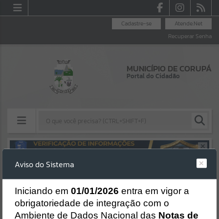
Cadastre-se
Atende.Net
Recuperar Senha
MUNICÍPIO DE CORUPÁ
Portal do Cidadão
Resultados para
""
Aviso do Sistema
Erro
Portais
SISTEMA
Gerenciamento do Sistema
I
niciando em
01/01/2026
entra em vigor a
Por favor, aguarde...
CÓDIGO DA MENSAGEM:
EST-000040
obrigatoriedade de integração com o
Ocorreu um erro de script:
Ambiente de Dados Nacional das
Notas de
NOTÍCIAS