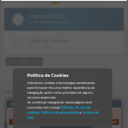
Por favor, aguarde...
GALERIAS
Por favor, aguarde...
SOCIAL
Política de Cookies
Utilizamos cookies e tecnologias semelhantes
para fornecer-lhe uma melhor experiência de
MUNICÍPIO DE CORUPÁ
navegação, assim como providenciar alguns
recursos essenciais.
Rua FRANCISCO MEES, Nº 1915, CENTRO - Corupá/SC
Ao continuar navegando nesta página você
Erro
CEP: 89.390-140
concorda com nossas
Políticas de uso de
Email:
ouvidoria@corupa.sc.gov.br
cookies
,
Políticas de privacidade
e
Termos de
SISTEMA
Tel/Fax:
(47) 3375-6500
Gerenciamento do Sistema
Uso
.
CÓDIGO DA MENSAGEM:
EST-000040
Visualizar Endereço no Mapa