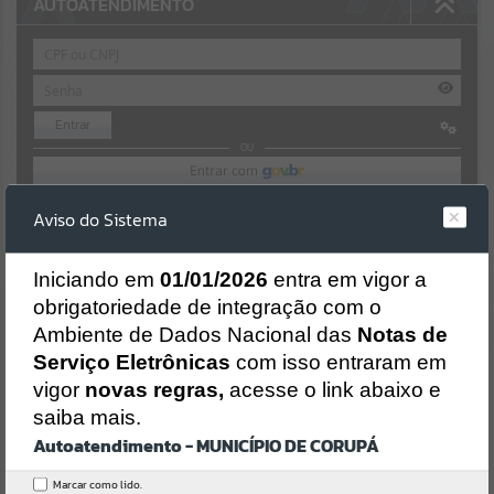
AUTOATENDIMENTO
Por favor, aguarde...
SUBPORTAIS
Entrar
OU
Por favor, aguarde...
Cadastre-se
|
Recuperar Senha
Aviso do Sistema
SERVIÇOS
ACESSAR SEM LOGIN
I
niciando em
01/01/2026
entra em vigor a
Por favor, aguarde...
NOTA FISCAL ELETRÔNICA
obrigatoriedade de integração com o
Ambiente de Dados Nacional das
Notas de
EVENTOS
Serviço Eletrônicas
com isso entraram em
ESCRITA FISCAL
vigor
novas regras,
acesse o link abaixo e
Por favor, aguarde...
saiba mais.
PORTAL DA TRANSPARÊNCIA
Autoatendimento - MUNICÍPIO DE CORUPÁ
PÁGINAS
Marcar como lido.