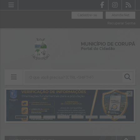
Cadastre-se
Atende.Net
Recuperar Senha
MUNICÍPIO DE CORUPÁ
Portal do Cidadão
Resultados para
""
Portais
Por favor, aguarde...
NOTÍCIAS