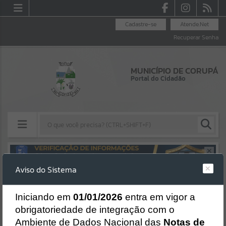
Cadastre-se
Atende.Net
Recuperar Senha
MUNICÍPIO DE CORUPÁ
Portal do Cidadão
Resultados para
""
Aviso do Sistema
Erro
Portais
SISTEMA
Gerenciamento do Sistema
I
niciando em
01/01/2026
entra em vigor a
Por favor, aguarde...
CÓDIGO DA MENSAGEM:
EST-000040
obrigatoriedade de integração com o
Ocorreu um erro de script:
Ambiente de Dados Nacional das
Notas de
NOTÍCIAS