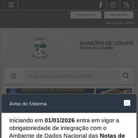
Cadastre-se
Atende.Net
Recuperar Senha
MUNICÍPIO DE CORUPÁ
Portal do Cidadão
Resultados para
""
Aviso do Sistema
Erro
Portais
SISTEMA
Gerenciamento do Sistema
I
niciando em
01/01/2026
entra em vigor a
Por favor, aguarde...
CÓDIGO DA MENSAGEM:
EST-000040
obrigatoriedade de integração com o
Ocorreu um erro de script:
Ambiente de Dados Nacional das
Notas de
NOTÍCIAS