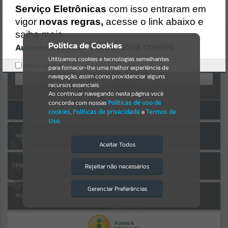
Uncaught SyntaxError: Unexpected token '('
AUTOATENDIMENTO
Serviço Eletrônicas
com isso entraram em
https://corupa.atende.net/cidadao/pagina/static/bundle/wpo_index
_2_base_l2_portal_editores_sync_dd63a725aa1a3e42e62571aa199b6
vigor
novas regras,
acesse o link abaixo e
Por favor, aguarde...
7e2.js?v=816ac05d:47
saiba mais.
Verificar Mais Detalhes
Política de Cookies
Autoatendimento - MUNICÍPIO DE CORUPÁ
SUBPORTAIS
OK
Entrar
Utilizamos cookies e tecnologias semelhantes
Marcar como lido.
para fornecer-lhe uma melhor experiência de
OU
Por favor, aguarde...
navegação, assim como providenciar alguns
recursos essenciais.
Cadastre-se
|
Recuperar Senha
Ao continuar navegando nesta página você
concorda com nossas
Políticas de uso de
SERVIÇOS
ACESSAR SEM LOGIN
cookies
,
Políticas de privacidade
e
Termos de
Uso
.
Por favor, aguarde...
NOTA FISCAL ELETRÔNICA
Aceitar Todos
EVENTOS
Rejeitar não necessários
ESCRITA FISCAL
Isto significa que diversos recursos
providenciados poderão não estar
Por favor, aguarde...
disponíveis.
Gerenciar Preferências
PORTAL DA TRANSPARÊNCIA
PÁGINAS