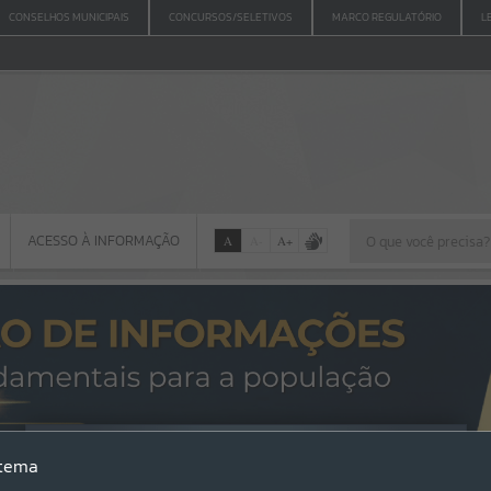
CONSELHOS MUNICIPAIS
CONCURSOS/SELETIVOS
MARCO REGULATÓRIO
L
ACESSO À INFORMAÇÃO
A
A
-
A
+
ACESSO À INFORMAÇÃO
Por favor, aguarde...
Erro
stema
SISTEMA
Gerenciamento do Sistema