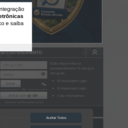
integração
etrônicas
xo e saiba
AUTOATENDIMENTO
Estão disponíveis no
autoatendimento
76
serviços
dos quais...
43
necessitam Login
Entrar
33
dispensam Login
OU
3
são informativos
Cadastre-se
|
Recuperar Senha
ACESSAR SEM LOGIN
Aceitar Todos
NOTA FISCAL ELETRÔNICA
ESCRITA FISCAL