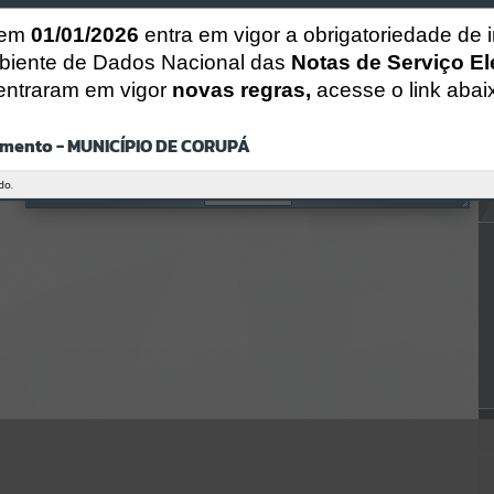
CÓDIGO DA MENSAGEM:
EST-000040
 em
01/01/2026
entra em vigor a obrigatoriedade de 
Ocorreu um erro de script:
biente de Dados Nacional das
Notas de Serviço El
Uncaught SyntaxError: Unexpected token '('
https://corupa.atende.net/https:/corupa.atende.net/cidadao/pagina/a
entraram em vigor
novas regras,
acesse o link abai
ta-022019-
cmdico/static/bundle/wpo_index_2_base_l2_portal_editores_sync_
dd63a725aa1a3e42e62571aa199b67e2.js?v=816ac05d:47
mento - MUNICÍPIO DE CORUPÁ
Verificar Mais Detalhes
do.
OK