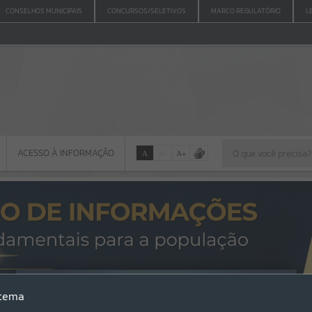
CONSELHOS MUNICIPAIS
CONCURSOS/SELETIVOS
MARCO REGULATÓRIO
L
ACESSO À INFORMAÇÃO
A
A
-
A
+
ACESSO À INFORMAÇÃO
Por favor, aguarde...
Erro
stema
SISTEMA
Gerenciamento do Sistema