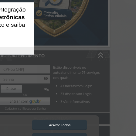
integração
etrônicas
xo e saiba
AUTOATENDIMENTO
Estão disponíveis no
autoatendimento
76
serviços
dos quais...
43
necessitam Login
Entrar
33
dispensam Login
OU
3
são informativos
Cadastre-se
|
Recuperar Senha
ACESSAR SEM LOGIN
Aceitar Todos
NOTA FISCAL ELETRÔNICA
ESCRITA FISCAL