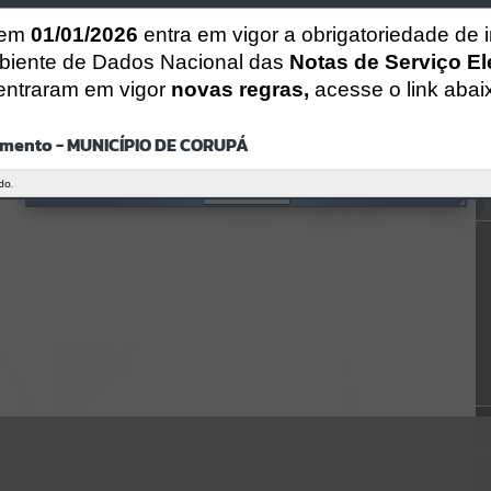
CÓDIGO DA MENSAGEM:
EST-000040
 em
01/01/2026
entra em vigor a obrigatoriedade de 
Ocorreu um erro de script:
biente de Dados Nacional das
Notas de Serviço El
Uncaught SyntaxError: Unexpected token '('
https://corupa.atende.net/https:/corupa.atende.net/cidadao/pagina/p
entraram em vigor
novas regras,
acesse o link abai
rotocolo-terapia-ocupacional-2026-
cms/static/bundle/wpo_index_2_base_l2_portal_editores_sync_dd6
3a725aa1a3e42e62571aa199b67e2.js?v=816ac05d:47
mento - MUNICÍPIO DE CORUPÁ
Verificar Mais Detalhes
do.
OK