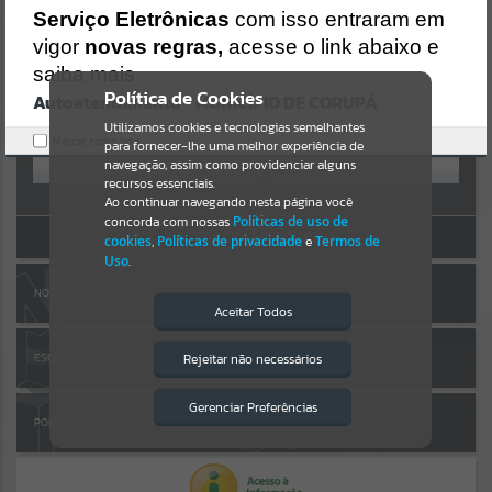
AUTOATENDIMENTO
https://corupa.atende.net/https:/corupa.atende.net/cidadao/pagina/
Serviço Eletrônicas
com isso entraram em
0012024-lista-e-presenca-
vigor
novas regras,
acesse o link abaixo e
Por favor, aguarde...
06112024/static/bundle/wpo_index_2_base_l2_portal_editores_syn
c_dd63a725aa1a3e42e62571aa199b67e2.js?v=816ac05d:47
saiba mais.
Verificar Mais Detalhes
Política de Cookies
Autoatendimento - MUNICÍPIO DE CORUPÁ
SUBPORTAIS
OK
Entrar
Utilizamos cookies e tecnologias semelhantes
Marcar como lido.
para fornecer-lhe uma melhor experiência de
OU
Por favor, aguarde...
navegação, assim como providenciar alguns
recursos essenciais.
Cadastre-se
|
Recuperar Senha
Ao continuar navegando nesta página você
concorda com nossas
Políticas de uso de
SERVIÇOS
ACESSAR SEM LOGIN
cookies
,
Políticas de privacidade
e
Termos de
Uso
.
Por favor, aguarde...
NOTA FISCAL ELETRÔNICA
Aceitar Todos
EVENTOS
Rejeitar não necessários
ESCRITA FISCAL
Isto significa que diversos recursos
providenciados poderão não estar
Por favor, aguarde...
disponíveis.
Gerenciar Preferências
PORTAL DA TRANSPARÊNCIA
PÁGINAS