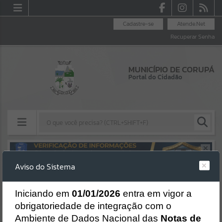
Cadastre-se
Atende.Net
Recuperar Senha
MUNICÍPIO DE CORUPÁ
Portal do Cidadão
Resultados para
""
Aviso do Sistema
Erro
Portais
SISTEMA
Gerenciamento do Sistema
I
niciando em
01/01/2026
entra em vigor a
Por favor, aguarde...
CÓDIGO DA MENSAGEM:
EST-000040
obrigatoriedade de integração com o
Ocorreu um erro de script:
Ambiente de Dados Nacional das
Notas de
Uncaught SyntaxError: Unexpected token '('
NOTÍCIAS