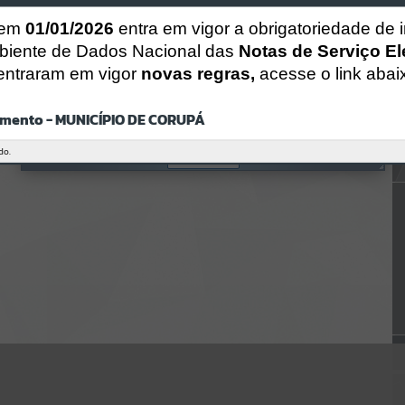
CÓDIGO DA MENSAGEM:
EST-000040
 em
01/01/2026
entra em vigor a obrigatoriedade de 
Ocorreu um erro de script:
biente de Dados Nacional das
Notas de Serviço El
Uncaught SyntaxError: Unexpected token '('
https://corupa.atende.net/https:/corupa.atende.net/cidadao/pagina/a
entraram em vigor
novas regras,
acesse o link abai
ta-0092020-
cmas/static/bundle/wpo_index_2_base_l2_portal_editores_sync_dd
63a725aa1a3e42e62571aa199b67e2.js?v=816ac05d:47
mento - MUNICÍPIO DE CORUPÁ
Verificar Mais Detalhes
do.
OK