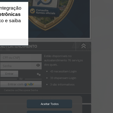
integração
etrônicas
xo e saiba
AUTOATENDIMENTO
Estão disponíveis no
autoatendimento
76
serviços
dos quais...
43
necessitam Login
Entrar
33
dispensam Login
OU
3
são informativos
Cadastre-se
|
Recuperar Senha
ACESSAR SEM LOGIN
Aceitar Todos
NOTA FISCAL ELETRÔNICA
ESCRITA FISCAL