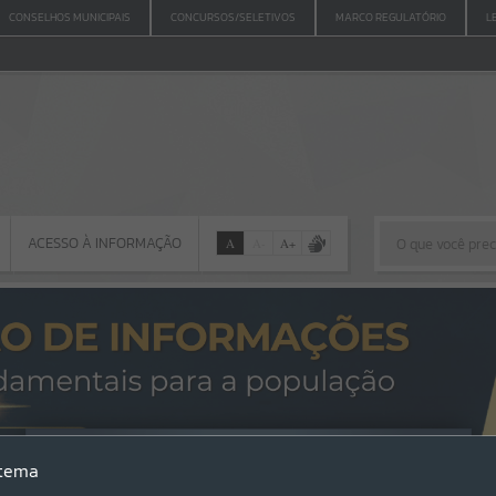
CONSELHOS MUNICIPAIS
CONCURSOS/SELETIVOS
MARCO REGULATÓRIO
L
ACESSO À INFORMAÇÃO
A
A
-
A
+
ACESSO À INFORMAÇÃO
Por favor, aguarde...
Erro
stema
SISTEMA
Gerenciamento do Sistema