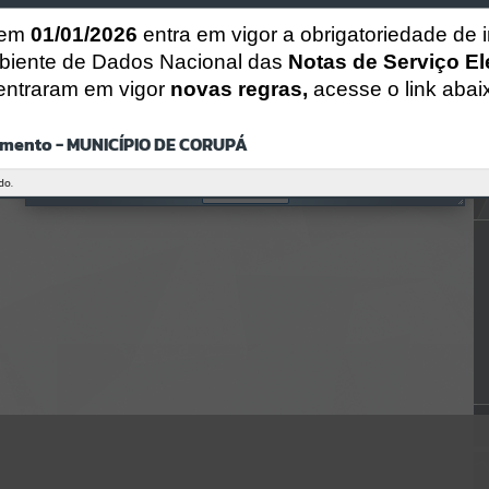
CÓDIGO DA MENSAGEM:
EST-000040
 em
01/01/2026
entra em vigor a obrigatoriedade de 
Ocorreu um erro de script:
biente de Dados Nacional das
Notas de Serviço El
Uncaught SyntaxError: Unexpected token '('
https://corupa.atende.net/https:/corupa.atende.net/cidadao/pagina/a
entraram em vigor
novas regras,
acesse o link abai
ta-012019-
cmdico/static/bundle/wpo_index_2_base_l2_portal_editores_sync_
dd63a725aa1a3e42e62571aa199b67e2.js?v=816ac05d:47
mento - MUNICÍPIO DE CORUPÁ
Verificar Mais Detalhes
do.
OK