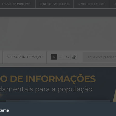
CONSELHOS MUNICIPAIS
CONCURSOS/SELETIVOS
MARCO REGULATÓRIO
L
ACESSO À INFORMAÇÃO
A
A
-
A
+
ACESSO À INFORMAÇÃO
Por favor, aguarde...
Erro
stema
SISTEMA
Gerenciamento do Sistema