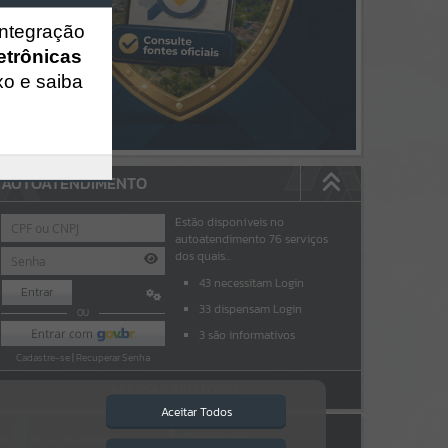
integração
etrônicas
xo e saiba
AUTOATENDIMENTO
Estão disponíveis no
autoatendimento
76
serviços
dos quais...
43
necessitam Login
Entrar
33
dispensam Login
OU
3
são informativos
Cadastre-se
|
Recuperar Senha
ACESSAR SEM LOGIN
Aceitar Todos
NOTA FISCAL ELETRÔNICA
ESCRITA FISCAL