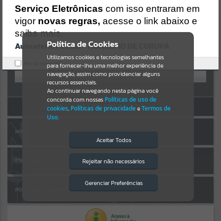
AUTOATENDIMENTO
https://corupa.atende.net/https:/corupa.atende.net/cidadao/pagina/a
Serviço Eletrônicas
com isso entraram em
ta-012022-
vigor
novas regras,
acesse o link abaixo e
Por favor, aguarde...
cmdico/static/bundle/wpo_index_2_base_l2_portal_editores_sync_
dd63a725aa1a3e42e62571aa199b67e2.js?v=816ac05d:47
saiba mais.
Verificar Mais Detalhes
Política de Cookies
Autoatendimento - MUNICÍPIO DE CORUPÁ
SUBPORTAIS
OK
Entrar
Utilizamos cookies e tecnologias semelhantes
Marcar como lido.
para fornecer-lhe uma melhor experiência de
OU
Por favor, aguarde...
navegação, assim como providenciar alguns
recursos essenciais.
Cadastre-se
|
Recuperar Senha
Ao continuar navegando nesta página você
concorda com nossas
Políticas de uso de
SERVIÇOS
ACESSAR SEM LOGIN
cookies
,
Políticas de privacidade
e
Termos de
Uso
.
Por favor, aguarde...
NOTA FISCAL ELETRÔNICA
Aceitar Todos
EVENTOS
Rejeitar não necessários
ESCRITA FISCAL
Isto significa que diversos recursos
providenciados poderão não estar
Por favor, aguarde...
disponíveis.
Gerenciar Preferências
PORTAL DA TRANSPARÊNCIA
PÁGINAS