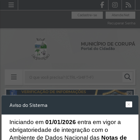
Cadastre-se
Atende.Net
Recuperar Senha
MUNICÍPIO DE CORUPÁ
Portal do Cidadão
Resultados para
""
Aviso do Sistema
Erro
Portais
SISTEMA
Gerenciamento do Sistema
I
niciando em
01/01/2026
entra em vigor a
Por favor, aguarde...
CÓDIGO DA MENSAGEM:
EST-000040
obrigatoriedade de integração com o
Ocorreu um erro de script:
Ambiente de Dados Nacional das
Notas de
Uncaught SyntaxError: Unexpected token '('
NOTÍCIAS