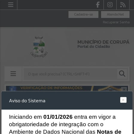
Cadastre-se
Atende.Net
Recuperar Senha
MUNICÍPIO DE CORUPÁ
Portal do Cidadão
Resultados para
""
Aviso do Sistema
Erro
Portais
SISTEMA
Gerenciamento do Sistema
I
niciando em
01/01/2026
entra em vigor a
Por favor, aguarde...
CÓDIGO DA MENSAGEM:
EST-000040
obrigatoriedade de integração com o
Ocorreu um erro de script:
Ambiente de Dados Nacional das
Notas de
Uncaught SyntaxError: Unexpected token '('
NOTÍCIAS