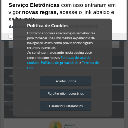
AUTOATENDIMENTO
https://corupa.atende.net/https:/corupa.atende.net/cidadao/pagina/a
Serviço Eletrônicas
com isso entraram em
ta-042019-
vigor
novas regras,
acesse o link abaixo e
Por favor, aguarde...
cmdico/static/bundle/wpo_index_2_base_l2_portal_editores_sync_
dd63a725aa1a3e42e62571aa199b67e2.js?v=816ac05d:47
saiba mais.
Verificar Mais Detalhes
Política de Cookies
Autoatendimento - MUNICÍPIO DE CORUPÁ
SUBPORTAIS
OK
Entrar
Utilizamos cookies e tecnologias semelhantes
Marcar como lido.
para fornecer-lhe uma melhor experiência de
OU
Por favor, aguarde...
navegação, assim como providenciar alguns
recursos essenciais.
Cadastre-se
|
Recuperar Senha
Ao continuar navegando nesta página você
concorda com nossas
Políticas de uso de
SERVIÇOS
ACESSAR SEM LOGIN
cookies
,
Políticas de privacidade
e
Termos de
Uso
.
Por favor, aguarde...
NOTA FISCAL ELETRÔNICA
Aceitar Todos
EVENTOS
Rejeitar não necessários
ESCRITA FISCAL
Isto significa que diversos recursos
providenciados poderão não estar
Por favor, aguarde...
disponíveis.
Gerenciar Preferências
PORTAL DA TRANSPARÊNCIA
PÁGINAS