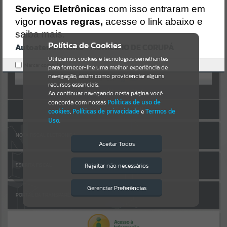
AUTOATENDIMENTO
https://corupa.atende.net/https:/corupa.atende.net/cidadao/pagina/a
Serviço Eletrônicas
com isso entraram em
ta-ii-012020-
vigor
novas regras,
acesse o link abaixo e
Por favor, aguarde...
cmdico/static/bundle/wpo_index_2_base_l2_portal_editores_sync_
dd63a725aa1a3e42e62571aa199b67e2.js?v=816ac05d:47
saiba mais.
Verificar Mais Detalhes
Política de Cookies
Autoatendimento - MUNICÍPIO DE CORUPÁ
SUBPORTAIS
OK
Entrar
Utilizamos cookies e tecnologias semelhantes
Marcar como lido.
para fornecer-lhe uma melhor experiência de
OU
Por favor, aguarde...
navegação, assim como providenciar alguns
recursos essenciais.
Cadastre-se
|
Recuperar Senha
Ao continuar navegando nesta página você
concorda com nossas
Políticas de uso de
SERVIÇOS
ACESSAR SEM LOGIN
cookies
,
Políticas de privacidade
e
Termos de
Uso
.
Por favor, aguarde...
NOTA FISCAL ELETRÔNICA
Aceitar Todos
EVENTOS
Rejeitar não necessários
ESCRITA FISCAL
Isto significa que diversos recursos
providenciados poderão não estar
Por favor, aguarde...
disponíveis.
Gerenciar Preferências
PORTAL DA TRANSPARÊNCIA
PÁGINAS