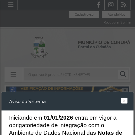
Cadastre-se
Atende.Net
Recuperar Senha
MUNICÍPIO DE CORUPÁ
Portal do Cidadão
Resultados para
""
Aviso do Sistema
Erro
Portais
SISTEMA
Gerenciamento do Sistema
I
niciando em
01/01/2026
entra em vigor a
Por favor, aguarde...
CÓDIGO DA MENSAGEM:
EST-000040
obrigatoriedade de integração com o
Ocorreu um erro de script:
Ambiente de Dados Nacional das
Notas de
Uncaught SyntaxError: Unexpected token '('
NOTÍCIAS