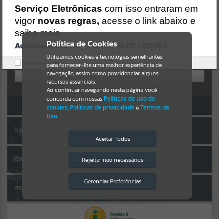
AUTOATENDIMENTO
https://corupa.atende.net/https:/corupa.atende.net/cidadao/pagina/e
Serviço Eletrônicas
com isso entraram em
dital-de-processo-seletivo-publico-simplificado-n-008-
vigor
novas regras,
acesse o link abaixo e
Por favor, aguarde...
2019/static/bundle/wpo_index_2_base_l2_portal_editores_sync_dd
63a725aa1a3e42e62571aa199b67e2.js?v=816ac05d:47
saiba mais.
Verificar Mais Detalhes
Política de Cookies
Autoatendimento - MUNICÍPIO DE CORUPÁ
SUBPORTAIS
OK
Entrar
Utilizamos cookies e tecnologias semelhantes
Marcar como lido.
para fornecer-lhe uma melhor experiência de
OU
Por favor, aguarde...
navegação, assim como providenciar alguns
recursos essenciais.
Cadastre-se
|
Recuperar Senha
Ao continuar navegando nesta página você
concorda com nossas
Políticas de uso de
SERVIÇOS
ACESSAR SEM LOGIN
cookies
,
Políticas de privacidade
e
Termos de
Uso
.
Por favor, aguarde...
NOTA FISCAL ELETRÔNICA
Aceitar Todos
EVENTOS
Rejeitar não necessários
ESCRITA FISCAL
Isto significa que diversos recursos
providenciados poderão não estar
Por favor, aguarde...
disponíveis.
Gerenciar Preferências
PORTAL DA TRANSPARÊNCIA
PÁGINAS