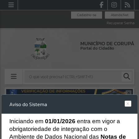
Cadastre-se
Atende.Net
Recuperar Senha
MUNICÍPIO DE CORUPÁ
Portal do Cidadão
Resultados para
""
Aviso do Sistema
Erro
Portais
SISTEMA
Gerenciamento do Sistema
I
niciando em
01/01/2026
entra em vigor a
Por favor, aguarde...
CÓDIGO DA MENSAGEM:
EST-000040
obrigatoriedade de integração com o
Ocorreu um erro de script:
Ambiente de Dados Nacional das
Notas de
Uncaught SyntaxError: Unexpected token '('
NOTÍCIAS