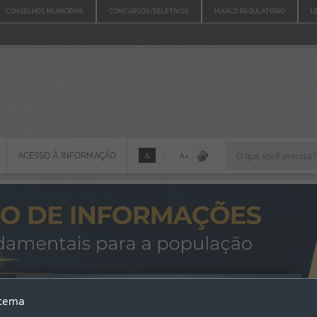
CONSELHOS MUNICIPAIS
CONCURSOS/SELETIVOS
MARCO REGULATÓRIO
L
ACESSO À INFORMAÇÃO
A
A
-
A
+
ACESSO À INFORMAÇÃO
Por favor, aguarde...
Erro
stema
SISTEMA
Gerenciamento do Sistema