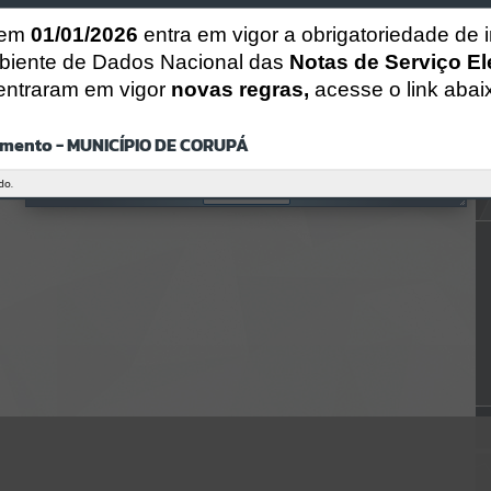
CÓDIGO DA MENSAGEM:
EST-000040
 em
01/01/2026
entra em vigor a obrigatoriedade de 
Ocorreu um erro de script:
biente de Dados Nacional das
Notas de Serviço El
Uncaught SyntaxError: Unexpected token '('
https://corupa.atende.net/https:/corupa.atende.net/cidadao/pagina/f
entraram em vigor
novas regras,
acesse o link abai
undacao-do-
municipio/static/bundle/wpo_index_2_base_l2_portal_editores_syn
c_dd63a725aa1a3e42e62571aa199b67e2.js?v=816ac05d:47
mento - MUNICÍPIO DE CORUPÁ
Verificar Mais Detalhes
do.
OK