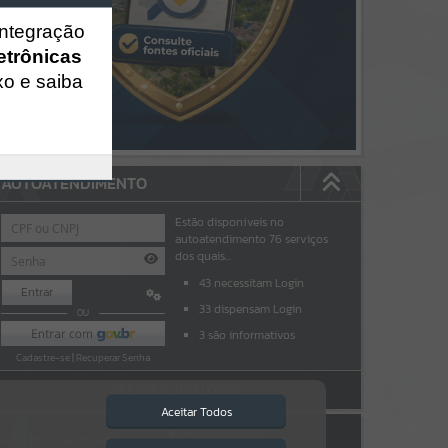
integração
etrônicas
xo e saiba
AUTOATENDIMENTO
Estão disponíveis no
autoatendimento
76
serviços
dos quais...
43
necessitam Login
Entrar
33
dispensam Login
OU
3
são informativos
Cadastre-se
|
Recuperar Senha
ACESSAR SEM LOGIN
Aceitar Todos
NOTA FISCAL ELETRÔNICA
ESCRITA FISCAL