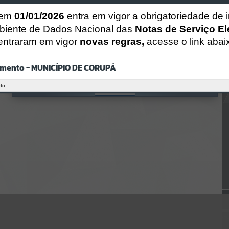
CÓDIGO DA MENSAGEM:
EST-000040
 em
01/01/2026
entra em vigor a obrigatoriedade de 
Ocorreu um erro de script:
biente de Dados Nacional das
Notas de Serviço El
Uncaught SyntaxError: Unexpected token '('
https://corupa.atende.net/https:/corupa.atende.net/cidadao/pagina/g
entraram em vigor
novas regras,
acesse o link abai
abinete-
executivo/static/bundle/wpo_index_2_base_l2_portal_editores_sync
_dd63a725aa1a3e42e62571aa199b67e2.js?v=816ac05d:47
mento - MUNICÍPIO DE CORUPÁ
Verificar Mais Detalhes
do.
OK