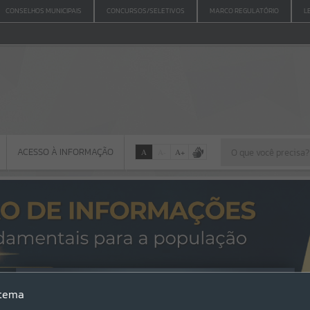
CONSELHOS MUNICIPAIS
CONCURSOS/SELETIVOS
MARCO REGULATÓRIO
L
ACESSO À INFORMAÇÃO
A
A
-
A
+
ACESSO À INFORMAÇÃO
Por favor, aguarde...
Erro
stema
SISTEMA
Gerenciamento do Sistema