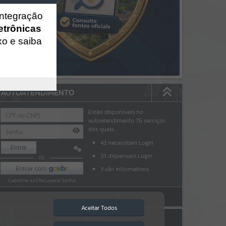
integração
etrônicas
xo e saiba
AUTOATENDIMENTO
Estão disponíveis no
autoatendimento
76
serviços
dos quais...
43
necessitam Login
Entrar
33
dispensam Login
OU
3
são informativos
Cadastre-se
|
Recuperar Senha
ACESSAR SEM LOGIN
Aceitar Todos
NOTA FISCAL ELETRÔNICA
ESCRITA FISCAL