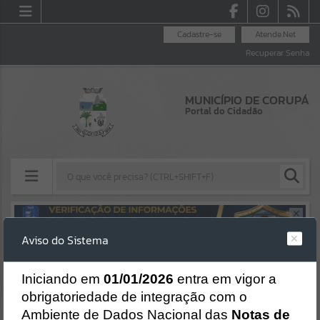
Cadastre-se
Atende.Net
Recuperar Senha
MUNICÍPIO DE CORUPÁ
Portal do Cidadão
Resultados para
""
Aviso do Sistema
Erro
Portais
SISTEMA
Gerenciamento do Sistema
I
niciando em
01/01/2026
entra em vigor a
Por favor, aguarde...
CÓDIGO DA MENSAGEM:
EST-000040
obrigatoriedade de integração com o
Ocorreu um erro de script:
Ambiente de Dados Nacional das
Notas de
Uncaught SyntaxError: Unexpected token '('
NOTÍCIAS