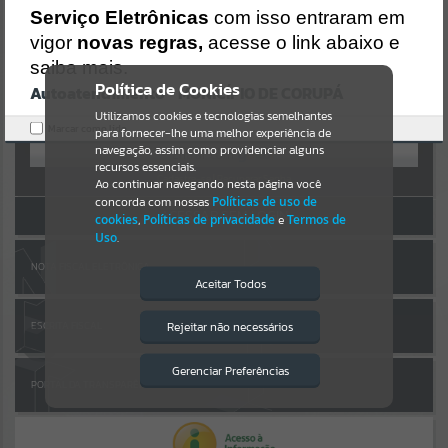
AUTOATENDIMENTO
https://corupa.atende.net/https:/corupa.atende.net/cidadao/pagina/
Serviço Eletrônicas
com isso entraram em
nomeia-comissao-
vigor
novas regras,
acesse o link abaixo e
Por favor, aguarde...
tecnica/static/bundle/wpo_index_2_base_l2_portal_editores_sync_
dd63a725aa1a3e42e62571aa199b67e2.js?v=816ac05d:47
saiba mais.
Verificar Mais Detalhes
Política de Cookies
Autoatendimento - MUNICÍPIO DE CORUPÁ
SUBPORTAIS
OK
Entrar
Utilizamos cookies e tecnologias semelhantes
Marcar como lido.
para fornecer-lhe uma melhor experiência de
OU
Por favor, aguarde...
navegação, assim como providenciar alguns
recursos essenciais.
Cadastre-se
|
Recuperar Senha
Ao continuar navegando nesta página você
concorda com nossas
Políticas de uso de
SERVIÇOS
ACESSAR SEM LOGIN
cookies
,
Políticas de privacidade
e
Termos de
Uso
.
Por favor, aguarde...
NOTA FISCAL ELETRÔNICA
Aceitar Todos
EVENTOS
Rejeitar não necessários
ESCRITA FISCAL
Isto significa que diversos recursos
providenciados poderão não estar
Por favor, aguarde...
disponíveis.
Gerenciar Preferências
PORTAL DA TRANSPARÊNCIA
PÁGINAS